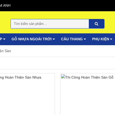
M ANH
ỐP
GỖ NHỰA NGOÀI TRỜI
CẦU THANG
PHỤ KIỆN
ện Sàn