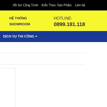
Hồ Sơ Công Trình
Kiến Thức Sản Phẩm
Liên hệ
HOTLINE:
HỆ THỐNG
0899.181.118
SHOWROOM
DỊCH VỤ THI CÔNG