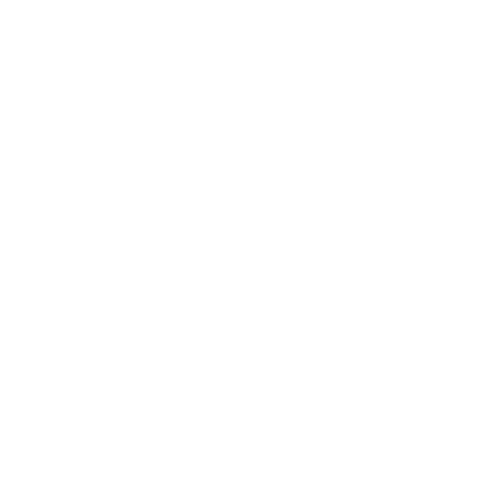
Ban công
Sàn du thuyền
Sàn gỗ nhựa ngoài trời mang lại không gian hiện đại, sang
trọng, hòa quyện với thiên nhiên, khắc phục những hạn chế
của sàn gạch men như:
Cách nhiệt: Mùa đông ấm áp, mùa hè mát mẻ.
Cảm giác êm ái, dễ chịu: Không trơn trượt như gạch
men.
Thi công dễ dàng, nhanh chóng: Tiện lợi hơn so với thi
công gạch men.