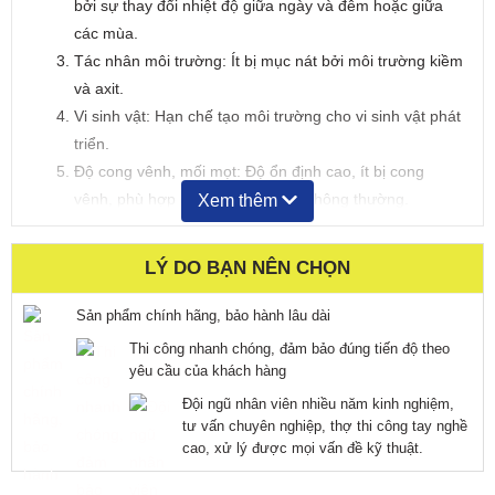
bởi sự thay đổi nhiệt độ giữa ngày và đêm hoặc giữa
các mùa.
Tác nhân môi trường: Ít bị mục nát bởi môi trường kiềm
và axit.
Vi sinh vật: Hạn chế tạo môi trường cho vi sinh vật phát
triển.
Độ cong vênh, mối mọt: Độ ổn định cao, ít bị cong
vênh, phù hợp điều kiện sử dụng thông thường.
Xem thêm
Độ lão hóa dưới ánh sáng mặt trời: Hạn chế được độ
bền giảm màu sắc của sản phẩm.
LÝ DO BẠN NÊN CHỌN
Thân thiện với môi trường: An toàn cho người sử dụng
và môi trường.
Sản phẩm chính hãng, bảo hành lâu dài
Thi công nhanh chóng, đảm bảo đúng tiến độ theo
Ứng dụng của sàn gỗ ngoài trời:
yêu cầu của khách hàng
Sàn sân thượng
Đội ngũ nhân viên nhiều năm kinh nghiệm,
Sàn bể bơi
tư vấn chuyên nghiệp, thợ thi công tay nghề
cao, xử lý được mọi vấn đề kỹ thuật.
Sàn sân vườn
Khu nghỉ dưỡng (resort)