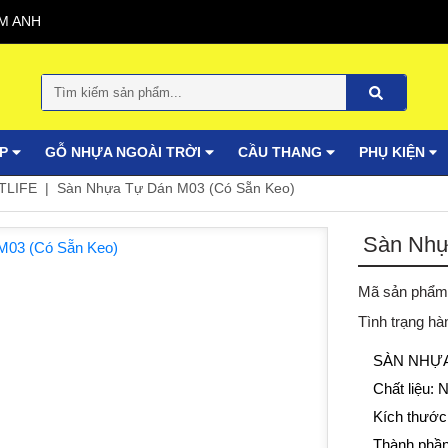
M ANH
ỐP
GỖ NHỰA NGOÀI TRỜI
CẦU THANG
PHỤ KIỆN
TLIFE
Sàn Nhựa Tự Dán M03 (Có Sẵn Keo)
Sàn Nhự
Mã sản phẩm
Tình trạng hà
SÀN NHỰA
Chất liệu:
Kích thước
Thành phần