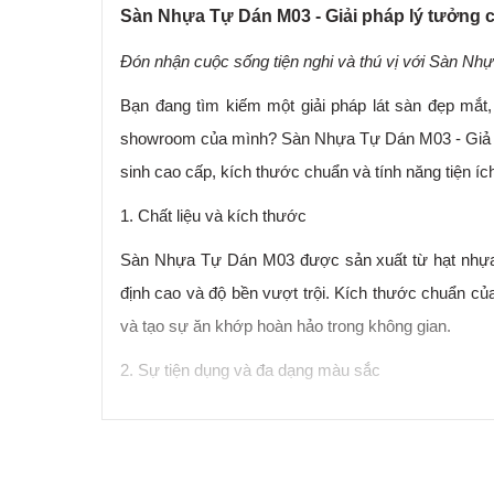
Sàn Nhựa Tự Dán M03 - Giải pháp lý tưởng c
Đón nhận cuộc sống tiện nghi và thú vị với Sàn N
Bạn đang tìm kiếm một giải pháp lát sàn đẹp mắt
showroom của mình? Sàn Nhựa Tự Dán M03 - Giả Vâ
sinh cao cấp, kích thước chuẩn và tính năng tiện íc
1. Chất liệu và kích thước
Sàn Nhựa Tự Dán M03 được sản xuất từ hạt nhựa 
định cao và độ bền vượt trội. Kích thước chuẩn 
và tạo sự ăn khớp hoàn hảo trong không gian.
2. Sự tiện dụng và đa dạng màu sắc
Sàn Nhựa Tự Dán M03 mang đến sự tiện dụng và dễ
lên mặt sàn một cách nhanh chóng, tiết kiệm thời 
kiểu vân giả gỗ khác nhau, giúp bạn dễ dàng lựa ch