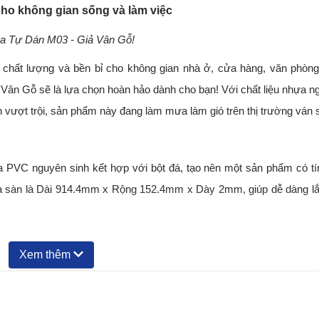
ho không gian sống và làm việc
hựa Tự Dán M03 - Giả Vân Gỗ!
, chất lượng và bền bỉ cho không gian nhà ở, cửa hàng, văn phòng
n Gỗ sẽ là lựa chọn hoàn hảo dành cho bạn! Với chất liệu nhựa n
h vượt trội, sản phẩm này đang làm mưa làm gió trên thị trường ván 
PVC nguyên sinh kết hợp với bột đá, tạo nên một sản phẩm có tí
của sàn là Dài 914.4mm x Rộng 152.4mm x Dày 2mm, giúp dễ dàng lắ
Xem thêm
 sử dụng nhờ tính năng sẵn keo. Bạn chỉ cần bóc dán sản phẩm v
gian và công sức. Ngoài ra, sản phẩm còn có sẵn trong nhiều màu s
ọn và phối hợp với nội thất và phong cách không gian của riêng mình.