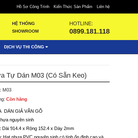
Hồ Sơ Công Trình
Kiến Thức Sản Phẩm
Liên hệ
HOTLINE:
HỆ THỐNG
0899.181.118
SHOWROOM
DỊCH VỤ THI CÔNG
a Tự Dán M03 (Có Sẵn Keo)
: M03
ng:
Còn hàng
 DÁN GIẢ VẪN GỖ
 Nhựa nguyên sinh
: Dài 914.4 x Rộng 152.4 x Dày 2mm
: Hạt nhựa PVC nguyên sinh có tính ổn định cao và