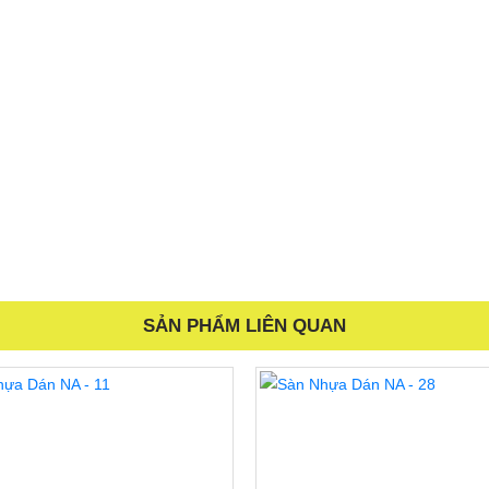
 nhiều ưu điểm vượt trội. Với khả năng chống chịu nước, bạn có t
àn còn được thiết kế để chống trơn trượt và bào mòn, giúp gia tăng
g chống mối mọt và cong vênh, giúp sàn luôn giữ được hình dáng 
nguyên sinh, không chứa chất độc hại, an toàn cho sức khoẻ con 
n tuyệt vời cho những gia đình quan tâm đến việc sống trong môi t
SẢN PHẨM LIÊN QUAN
làm việc đẳng cấp cùng Sàn Nhựa Tự Dán M03 - Giả Vân Gỗ!
 truy cập trang web Tongkhonamanh.vn để đặt hàng hoặc được tư vấn
g nhanh chóng, và bạn sẽ nhận được bảo hành lên đến 02 năm, đả
Nhựa Tự Dán M03.