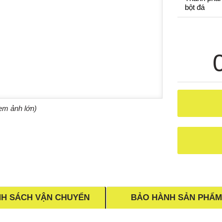
bột đá
em ảnh lớn)
NH SÁCH VẬN CHUYỂN
BẢO HÀNH SẢN PHẨM