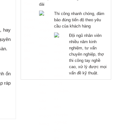
dài
Thi công nhanh chóng, đảm
bảo đúng tiến độ theo yêu
cầu của khách hàng
, hay
Đội ngũ nhân viên
guyên
nhiều năm kinh
nghiệm, tư vấn
sàn.
chuyên nghiệp, thợ
thi công tay nghề
cao, xử lý được mọi
vấn đề kỹ thuật.
nh ổn
p ráp
à lát
ắc và